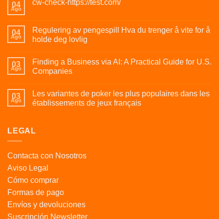
cw-check-https://test.com/
04
Ago
Regulering av pengespill Hva du trenger å vite for å
04
Ago
holde deg lovlig
Finding a Business via AI: A Practical Guide for U.S.
03
Ago
Companies
Les variantes de poker les plus populaires dans les
03
Ago
établissements de jeux français
LEGAL
Contacta con Nosotros
Aviso Legal
Cómo comprar
Formas de pago
Envíos y devoluciones
Suscripción Newsletter