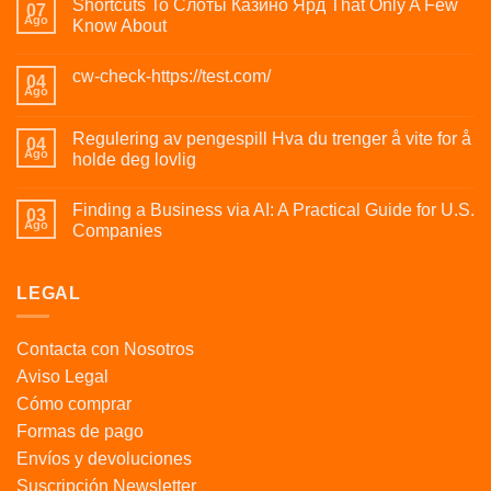
Shortcuts To Слоты Казино Ярд That Only A Few
07
Ago
Know About
cw-check-https://test.com/
04
Ago
Regulering av pengespill Hva du trenger å vite for å
04
Ago
holde deg lovlig
Finding a Business via AI: A Practical Guide for U.S.
03
Ago
Companies
LEGAL
Contacta con Nosotros
Aviso Legal
Cómo comprar
Formas de pago
Envíos y devoluciones
Suscripción Newsletter