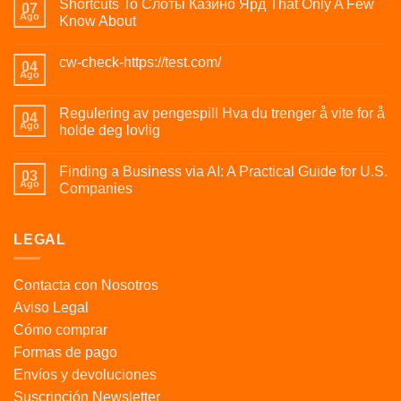
Shortcuts To Слоты Казино Ярд That Only A Few
07
Ago
Know About
cw-check-https://test.com/
04
Ago
Regulering av pengespill Hva du trenger å vite for å
04
Ago
holde deg lovlig
Finding a Business via AI: A Practical Guide for U.S.
03
Ago
Companies
LEGAL
Contacta con Nosotros
Aviso Legal
Cómo comprar
Formas de pago
Envíos y devoluciones
Suscripción Newsletter