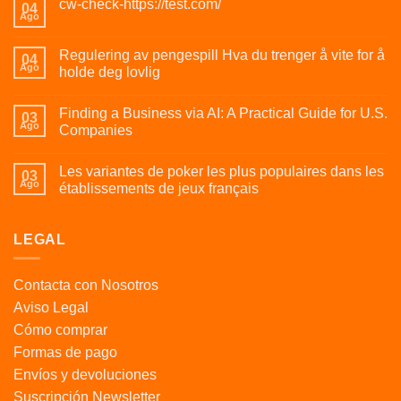
cw-check-https://test.com/
04
Ago
Regulering av pengespill Hva du trenger å vite for å
04
Ago
holde deg lovlig
Finding a Business via AI: A Practical Guide for U.S.
03
Ago
Companies
Les variantes de poker les plus populaires dans les
03
Ago
établissements de jeux français
LEGAL
Contacta con Nosotros
Aviso Legal
Cómo comprar
Formas de pago
Envíos y devoluciones
Suscripción Newsletter