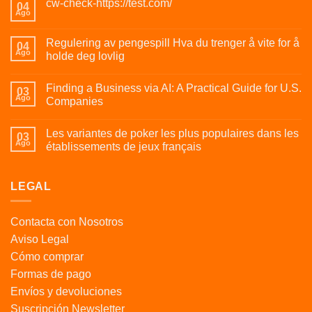
cw-check-https://test.com/
04
Ago
Regulering av pengespill Hva du trenger å vite for å
04
Ago
holde deg lovlig
Finding a Business via AI: A Practical Guide for U.S.
03
Ago
Companies
Les variantes de poker les plus populaires dans les
03
Ago
établissements de jeux français
LEGAL
Contacta con Nosotros
Aviso Legal
Cómo comprar
Formas de pago
Envíos y devoluciones
Suscripción Newsletter