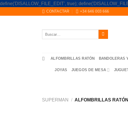
define('DISALLOW_FILE_EDIT', true); define('DISALLOW_FILE
CONTACTAR
+34 646 003 666
Buscar
por:
ALFOMBRILLAS RATÓN
BANDOLERAS 
JOYAS
JUEGOS DE MESA
JUGUE
SUPERMAN
/
ALFOMBRILLAS RATÓ
Saltar
al
contenido