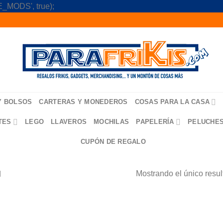
Skip
_MODS', true);
to
content
Y BOLSOS
CARTERAS Y MONEDEROS
COSAS PARA LA CASA
TES
LEGO
LLAVEROS
MOCHILAS
PAPELERÍA
PELUCHE
CUPÓN DE REGALO
Mostrando el único resu
N