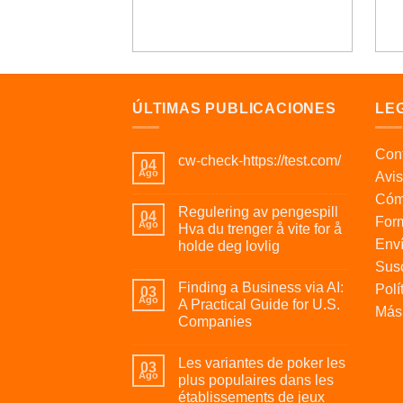
ÚLTIMAS PUBLICACIONES
LE
Cont
cw-check-https://test.com/
04
Ago
Avis
Cóm
Regulering av pengespill
04
For
Ago
Hva du trenger å vite for å
Enví
holde deg lovlig
Susc
Finding a Business via AI:
Polí
03
Ago
A Practical Guide for U.S.
Más 
Companies
Les variantes de poker les
03
Ago
plus populaires dans les
établissements de jeux