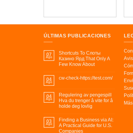
ÚLTIMAS PUBLICACIONES
LE
Cont
Shortcuts To Слоты
07
Ago
Avis
Казино Ярд That Only A
Few Know About
Cóm
For
cw-check-https://test.com/
04
Enví
Ago
Susc
Regulering av pengespill
Polí
04
Ago
Hva du trenger å vite for å
Más 
holde deg lovlig
Finding a Business via AI:
03
Ago
A Practical Guide for U.S.
Companies