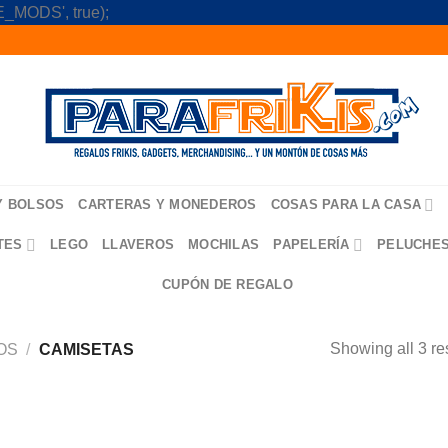
Skip
_MODS', true);
to
content
Y BOLSOS
CARTERAS Y MONEDEROS
COSAS PARA LA CASA
TES
LEGO
LLAVEROS
MOCHILAS
PAPELERÍA
PELUCHE
CUPÓN DE REGALO
Showing all 3 re
OS
/
CAMISETAS