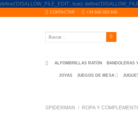
define('DISALLOW_FILE_EDIT', true); define('DISALLOW_FILE
CONTACTAR
+34 646 003 666
Buscar
por:
ALFOMBRILLAS RATÓN
BANDOLERAS 
JOYAS
JUEGOS DE MESA
JUGUE
SPIDERMAN
/
ROPA Y COMPLEMENT
Saltar
al
contenido