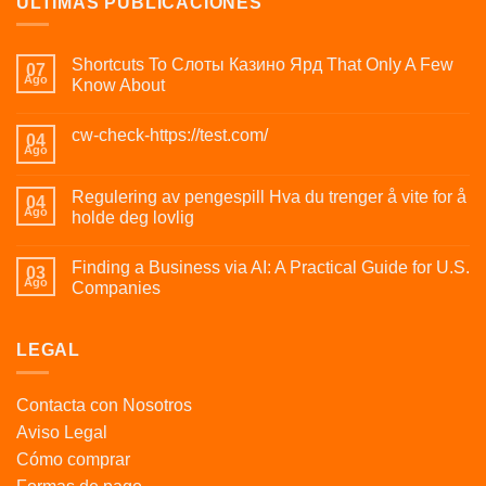
ÚLTIMAS PUBLICACIONES
Shortcuts To Слоты Казино Ярд That Only A Few
07
Ago
Know About
cw-check-https://test.com/
04
Ago
Regulering av pengespill Hva du trenger å vite for å
04
Ago
holde deg lovlig
Finding a Business via AI: A Practical Guide for U.S.
03
Ago
Companies
LEGAL
Contacta con Nosotros
Aviso Legal
Cómo comprar