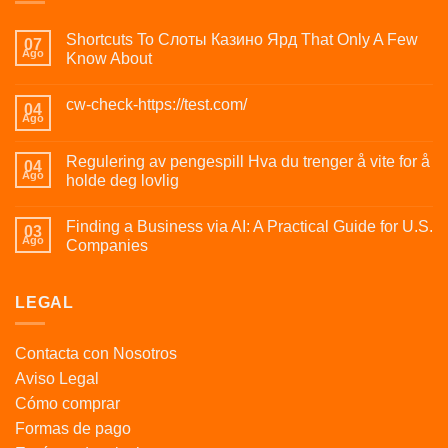
Shortcuts To Слоты Казино Ярд That Only A Few
07
Ago
Know About
cw-check-https://test.com/
04
Ago
Regulering av pengespill Hva du trenger å vite for å
04
Ago
holde deg lovlig
Finding a Business via AI: A Practical Guide for U.S.
03
Ago
Companies
LEGAL
Contacta con Nosotros
Aviso Legal
Cómo comprar
Formas de pago