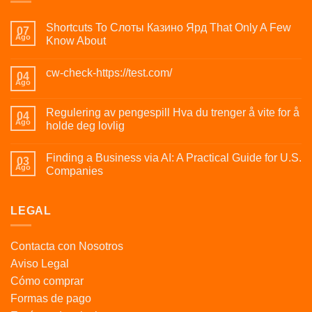
Shortcuts To Слоты Казино Ярд That Only A Few
07
Ago
Know About
cw-check-https://test.com/
04
Ago
Regulering av pengespill Hva du trenger å vite for å
04
Ago
holde deg lovlig
Finding a Business via AI: A Practical Guide for U.S.
03
Ago
Companies
LEGAL
Contacta con Nosotros
Aviso Legal
Cómo comprar
Formas de pago