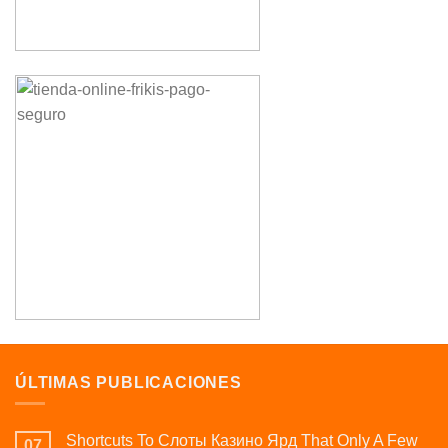
ÚLTIMAS PUBLICACIONES
Shortcuts To Слоты Казино Ярд That Only A Few
07