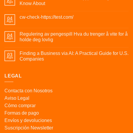
Ago
Know About
cw-check-https://test.com/
04
Ago
Regulering av pengespill Hva du trenger å vite for å
04
Ago
holde deg lovlig
Finding a Business via AI: A Practical Guide for U.S.
03
Ago
Companies
LEGAL
Contacta con Nosotros
Aviso Legal
Cómo comprar
Formas de pago
Envíos y devoluciones
Suscripción Newsletter