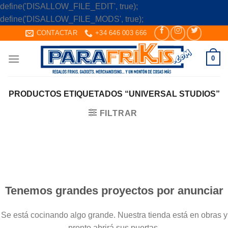
define('DISALLOW_FILE_EDIT', true);
Skip
define('DISALLOW_FILE_MODS', true);
to
CONTACTAR
+34 646 003 666
content
0
PRODUCTOS ETIQUETADOS “UNIVERSAL STUDIOS”
FILTRAR
Saltar
al
contenido
Tenemos grandes proyectos por anunciar
Se está cocinando algo grande. Nuestra tienda está en obras y
pronto abrirá sus puertas.