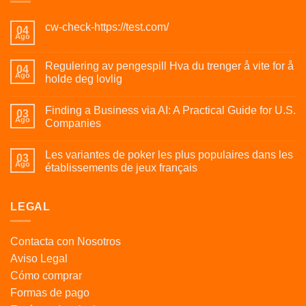
cw-check-https://test.com/
04
Ago
Regulering av pengespill Hva du trenger å vite for å
04
Ago
holde deg lovlig
Finding a Business via AI: A Practical Guide for U.S.
03
Ago
Companies
Les variantes de poker les plus populaires dans les
03
Ago
établissements de jeux français
LEGAL
Contacta con Nosotros
Aviso Legal
Cómo comprar
Formas de pago