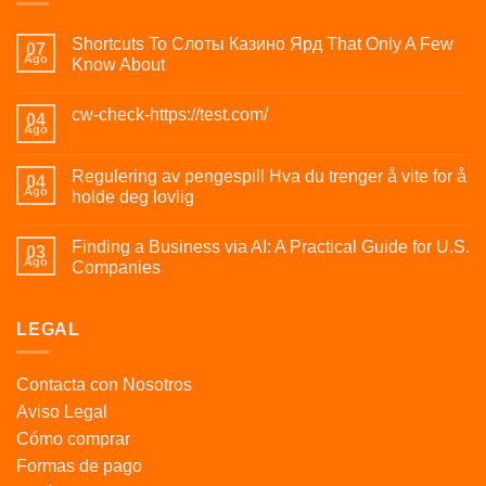
Shortcuts To Слоты Казино Ярд That Only A Few
07
Ago
Know About
cw-check-https://test.com/
04
Ago
Regulering av pengespill Hva du trenger å vite for å
04
Ago
holde deg lovlig
Finding a Business via AI: A Practical Guide for U.S.
03
Ago
Companies
LEGAL
Contacta con Nosotros
Aviso Legal
Cómo comprar
Formas de pago