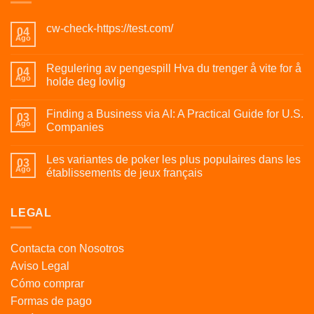
cw-check-https://test.com/
04
Ago
Regulering av pengespill Hva du trenger å vite for å
04
Ago
holde deg lovlig
Finding a Business via AI: A Practical Guide for U.S.
03
Ago
Companies
Les variantes de poker les plus populaires dans les
03
Ago
établissements de jeux français
LEGAL
Contacta con Nosotros
Aviso Legal
Cómo comprar
Formas de pago