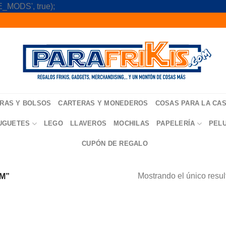
Skip
_MODS', true);
to
content
RAS Y BOLSOS
CARTERAS Y MONEDEROS
COSAS PARA LA CA
UGUETES
LEGO
LLAVEROS
MOCHILAS
PAPELERÍA
PEL
CUPÓN DE REGALO
Mostrando el único resu
M”