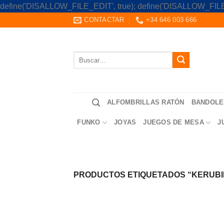
define('DISALLOW_FILE_EDIT', true); define('DISALLOW_FILE
CONTACTAR
+34 646 003 666
Buscar
por:
ALFOMBRILLAS RATÓN
BANDOLE
FUNKO
JOYAS
JUEGOS DE MESA
J
PRODUCTOS ETIQUETADOS “KERUBI
Saltar
al
contenido