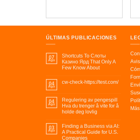
ÚLTIMAS PUBLICACIONES
LE
Cont
Shortcuts To Слоты
07
Ago
Avis
Казино Ярд That Only A
Few Know About
Cóm
For
cw-check-https://test.com/
04
Enví
Ago
Susc
Regulering av pengespill
Polí
04
Ago
Hva du trenger å vite for å
Más 
holde deg lovlig
Finding a Business via AI:
03
Ago
A Practical Guide for U.S.
Companies