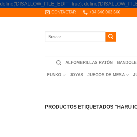
define('DISALLOW_FILE_EDIT', true); define('DISALLOW_FILE
CONTACTAR
+34 646 003 666
Buscar
por:
ALFOMBRILLAS RATÓN
BANDOLE
FUNKO
JOYAS
JUEGOS DE MESA
J
PRODUCTOS ETIQUETADOS “HARU I
Saltar
al
contenido