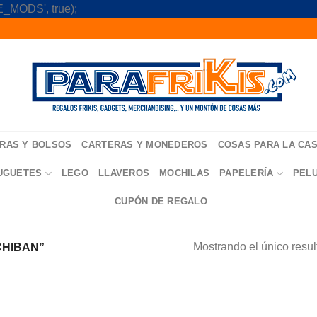
Skip
_MODS', true);
to
content
RAS Y BOLSOS
CARTERAS Y MONEDEROS
COSAS PARA LA CA
UGUETES
LEGO
LLAVEROS
MOCHILAS
PAPELERÍA
PEL
CUPÓN DE REGALO
Mostrando el único resu
CHIBAN”