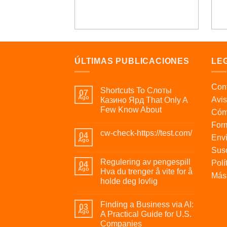
ÚLTIMAS PUBLICACIONES
LE
Cont
Shortcuts To Слоты
07
Ago
Avis
Казино Ярд That Only A
Few Know About
Cóm
For
cw-check-https://test.com/
04
Enví
Ago
Susc
Regulering av pengespill
Polí
04
Ago
Hva du trenger å vite for å
Más 
holde deg lovlig
Finding a Business via AI:
03
Ago
A Practical Guide for U.S.
Companies