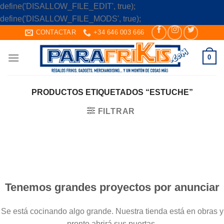
define('DISALLOW_FILE_EDIT', true);
Skip
define('DISALLOW_FILE_MODS', true);
to
CONTACTAR
+34 646 003 666
content
0
PRODUCTOS ETIQUETADOS “ESTUCHE”
FILTRAR
Saltar
al
contenido
Tenemos grandes proyectos por anunciar
Se está cocinando algo grande. Nuestra tienda está en obras y
pronto abrirá sus puertas.