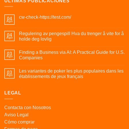
ÚLTIMAS PUBLICACIONES
cw-check-https://test.com/
04
Ago
Regulering av pengespill Hva du trenger å vite for å
04
Ago
holde deg lovlig
Finding a Business via AI: A Practical Guide for U.S.
03
Ago
Companies
Les variantes de poker les plus populaires dans les
03
Ago
établissements de jeux français
LEGAL
Contacta con Nosotros
Aviso Legal
Cómo comprar