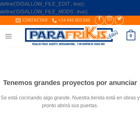
define('DISALLOW_FILE_EDIT', true);
Skip
define('DISALLOW_FILE_MODS', true);
to
CONTACTAR
+34 646 003 666
content
0
Saltar
al
contenido
Tenemos grandes proyectos por anunciar
Se está cocinando algo grande. Nuestra tienda está en obras y
pronto abrirá sus puertas.