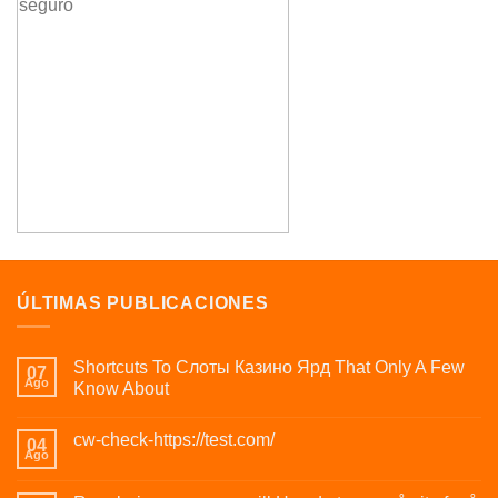
ÚLTIMAS PUBLICACIONES
Shortcuts To Слоты Казино Ярд That Only A Few
07
Ago
Know About
cw-check-https://test.com/
04
Ago