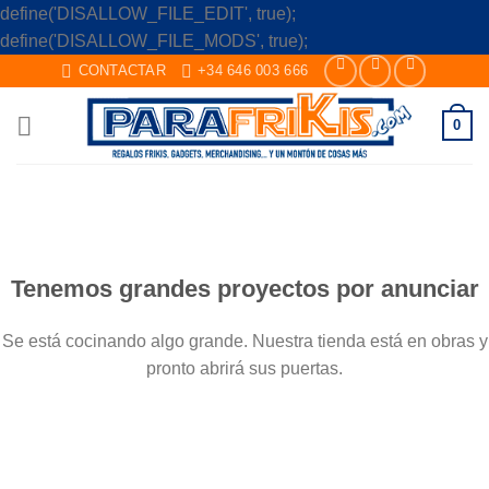
define('DISALLOW_FILE_EDIT', true);
Skip
define('DISALLOW_FILE_MODS', true);
to
CONTACTAR
+34 646 003 666
content
0
Saltar
al
contenido
Tenemos grandes proyectos por anunciar
Se está cocinando algo grande. Nuestra tienda está en obras y
pronto abrirá sus puertas.