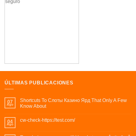
ÚLTIMAS PUBLICACIONES
Shortcuts To Слоты Казино Ярд That Only A Few
07
Ago
Know About
cw-check-https://test.com/
04
Ago