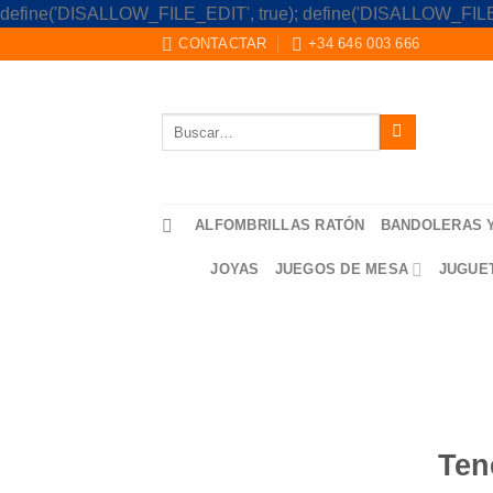
define('DISALLOW_FILE_EDIT', true); define('DISALLOW_FILE
CONTACTAR
+34 646 003 666
Buscar
por:
ALFOMBRILLAS RATÓN
BANDOLERAS 
JOYAS
JUEGOS DE MESA
JUGUE
Saltar
al
contenido
Ten