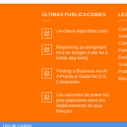
ÚLTIMAS PUBLICACIONES
LE
Cont
cw-check-https://test.com/
04
Ago
Avis
Cóm
Regulering av pengespill
04
For
Ago
Hva du trenger å vite for å
Enví
holde deg lovlig
Susc
Finding a Business via AI:
Polí
03
Ago
A Practical Guide for U.S.
Más 
Companies
Les variantes de poker les
03
Ago
plus populaires dans les
établissements de jeux
français
Uso de cookies
Uso de cookies