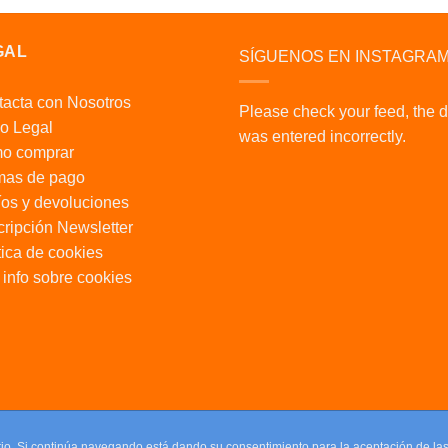
GAL
SÍGUENOS EN INSTAGRA
acta con Nosotros
Please check your feed, the 
o Legal
was entered incorrectly.
o comprar
mas de pago
os y devoluciones
ripción Newsletter
tica de cookies
info sobre cookies
uario. Si continúa navegando está dando su consentimiento para la aceptación de l
uario. Si continúa navegando está dando su consentimiento para la aceptación de l