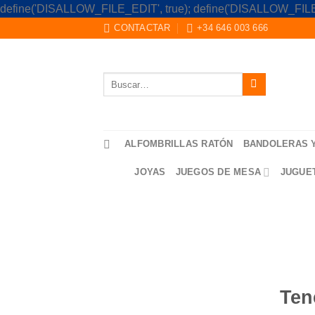
define('DISALLOW_FILE_EDIT', true); define('DISALLOW_FILE
CONTACTAR
+34 646 003 666
Buscar
por:
ALFOMBRILLAS RATÓN
BANDOLERAS 
JOYAS
JUEGOS DE MESA
JUGUE
Saltar
al
contenido
Ten