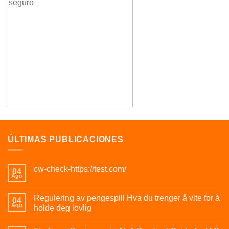
ÚLTIMAS PUBLICACIONES
cw-check-https://test.com/
04
Ago
Regulering av pengespill Hva du trenger å vite for å
04
Ago
holde deg lovlig