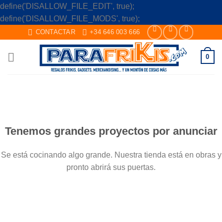
define('DISALLOW_FILE_EDIT', true);
Skip
define('DISALLOW_FILE_MODS', true);
to
CONTACTAR
+34 646 003 666
content
0
Saltar
al
contenido
Tenemos grandes proyectos por anunciar
Se está cocinando algo grande. Nuestra tienda está en obras y
pronto abrirá sus puertas.