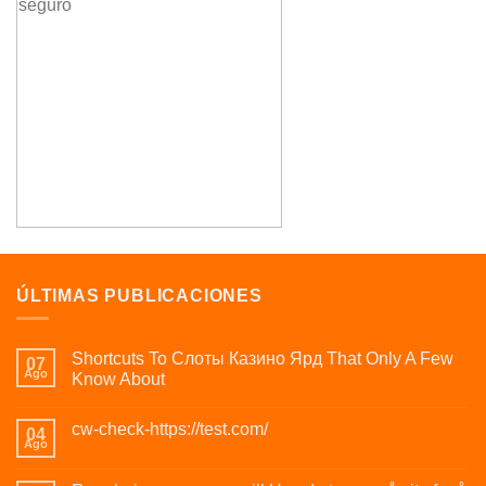
ÚLTIMAS PUBLICACIONES
Shortcuts To Слоты Казино Ярд That Only A Few
07
Ago
Know About
cw-check-https://test.com/
04
Ago