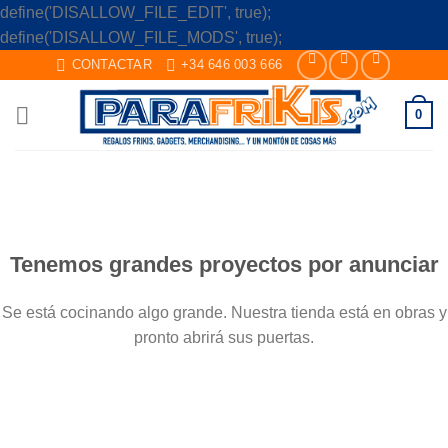
define('DISALLOW_FILE_EDIT', true);
Skip
define('DISALLOW_FILE_MODS', true);
to
CONTACTAR
+34 646 003 666
content
0
Saltar
al
contenido
Tenemos grandes proyectos por anunciar
Se está cocinando algo grande. Nuestra tienda está en obras y
pronto abrirá sus puertas.