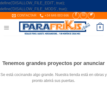
define('DISALLOW_FILE_EDIT', true);
Skip
define('DISALLOW_FILE_MODS', true);
to
CONTACTAR
+34 646 003 666
content
0
Saltar
al
contenido
Tenemos grandes proyectos por anunciar
Se está cocinando algo grande. Nuestra tienda está en obras y
pronto abrirá sus puertas.