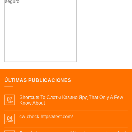
ÚLTIMAS PUBLICACIONES
Shortcuts To Слоты Казино Ярд That Only A Few
07
Ago
Know About
cw-check-https://test.com/
04
Ago