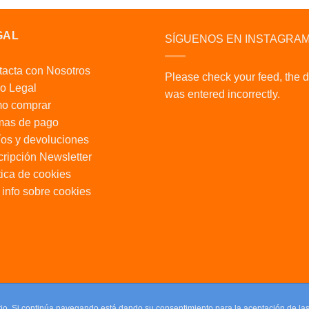
GAL
SÍGUENOS EN INSTAGRA
acta con Nosotros
Please check your feed, the 
o Legal
was entered incorrectly.
o comprar
mas de pago
os y devoluciones
ripción Newsletter
tica de cookies
info sobre cookies
uario. Si continúa navegando está dando su consentimiento para la aceptación de l
uario. Si continúa navegando está dando su consentimiento para la aceptación de l