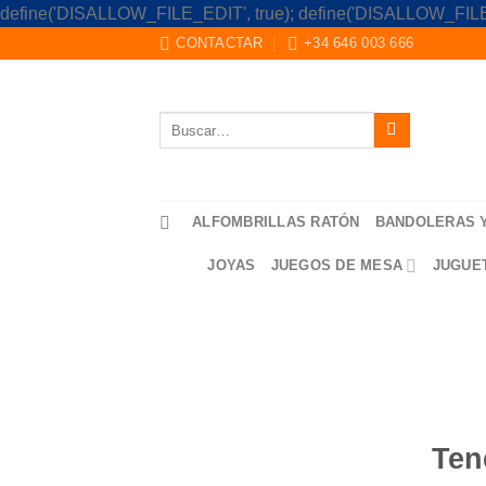
define('DISALLOW_FILE_EDIT', true); define('DISALLOW_FILE
CONTACTAR
+34 646 003 666
Buscar
por:
ALFOMBRILLAS RATÓN
BANDOLERAS 
JOYAS
JUEGOS DE MESA
JUGUE
Saltar
al
contenido
Ten