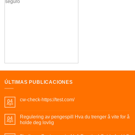
ÚLTIMAS PUBLICACIONES
cw-check-https://test.com/
04
Ago
Regulering av pengespill Hva du trenger å vite for å
04
Ago
holde deg lovlig