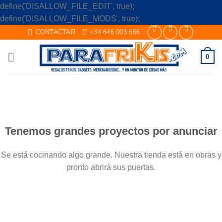
define('DISALLOW_FILE_EDIT', true);
Skip
define('DISALLOW_FILE_MODS', true);
to
CONTACTAR
+34 646 003 666
content
0
Saltar
al
contenido
Tenemos grandes proyectos por anunciar
Se está cocinando algo grande. Nuestra tienda está en obras y
pronto abrirá sus puertas.