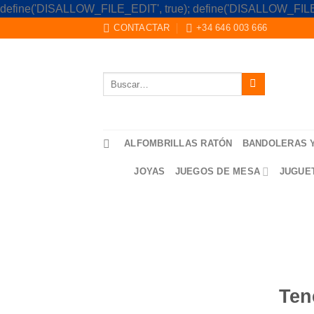
define('DISALLOW_FILE_EDIT', true); define('DISALLOW_FILE
CONTACTAR
+34 646 003 666
Buscar
por:
ALFOMBRILLAS RATÓN
BANDOLERAS 
JOYAS
JUEGOS DE MESA
JUGUE
Saltar
al
contenido
Ten