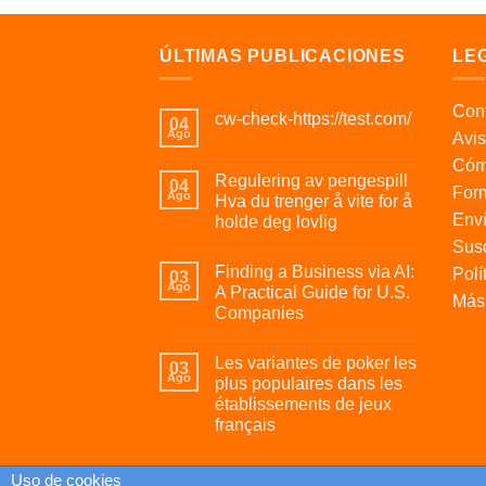
ÚLTIMAS PUBLICACIONES
LE
Cont
cw-check-https://test.com/
04
Ago
Avis
Cóm
Regulering av pengespill
04
For
Ago
Hva du trenger å vite for å
Enví
holde deg lovlig
Susc
Finding a Business via AI:
Polí
03
Ago
A Practical Guide for U.S.
Más 
Companies
Les variantes de poker les
03
Ago
plus populaires dans les
établissements de jeux
français
Uso de cookies
Uso de cookies