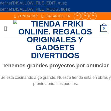
define('DISALLOW_FILE_EDIT', true);
Skip
define('DISALLOW_FILE_MODS', true);
to
CONTACTAR
+34 646 003 666
content
0
Saltar
al
contenido
Tenemos grandes proyectos por anunciar
Se está cocinando algo grande. Nuestra tienda está en obras y
pronto abrirá sus puertas.