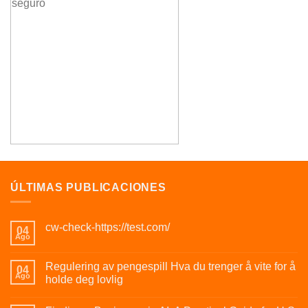
ÚLTIMAS PUBLICACIONES
cw-check-https://test.com/
04
Ago
Regulering av pengespill Hva du trenger å vite for å
04
Ago
holde deg lovlig