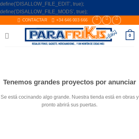
define('DISALLOW_FILE_EDIT', true);
Skip
define('DISALLOW_FILE_MODS', true);
to
CONTACTAR
+34 646 003 666
content
0
Saltar
al
contenido
Tenemos grandes proyectos por anunciar
Se está cocinando algo grande. Nuestra tienda está en obras y
pronto abrirá sus puertas.