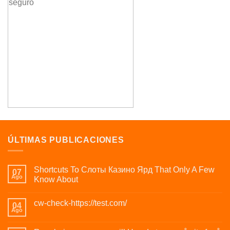
ÚLTIMAS PUBLICACIONES
Shortcuts To Слоты Казино Ярд That Only A Few
07
Ago
Know About
cw-check-https://test.com/
04
Ago