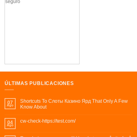
ÚLTIMAS PUBLICACIONES
Shortcuts To Слоты Казино Ярд That Only A Few
07
Ago
Know About
cw-check-https://test.com/
04
Ago