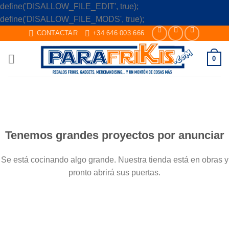
define('DISALLOW_FILE_EDIT', true);
Skip
define('DISALLOW_FILE_MODS', true);
to
CONTACTAR
+34 646 003 666
content
0
Saltar
al
contenido
Tenemos grandes proyectos por anunciar
Se está cocinando algo grande. Nuestra tienda está en obras y
pronto abrirá sus puertas.