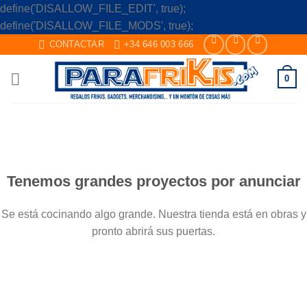
define('DISALLOW_FILE_EDIT', true);
Skip
define('DISALLOW_FILE_MODS', true);
to
CONTACTAR
+34 646 003 666
content
0
Saltar
al
contenido
Tenemos grandes proyectos por anunciar
Se está cocinando algo grande. Nuestra tienda está en obras y
pronto abrirá sus puertas.