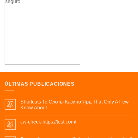
ÚLTIMAS PUBLICACIONES
Shortcuts To Слоты Казино Ярд That Only A Few
07
Ago
Know About
cw-check-https://test.com/
04
Ago