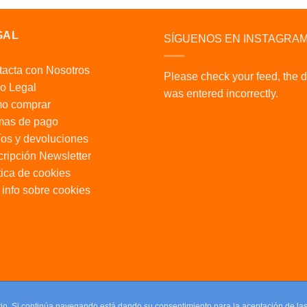
GAL
SÍGUENOS EN INSTAGRA
acta con Nosotros
Please check your feed, the 
o Legal
was entered incorrectly.
o comprar
mas de pago
os y devoluciones
ripción Newsletter
tica de cookies
info sobre cookies
uario. Si continúa navegando está dando su consentimiento para la aceptación de l
uario. Si continúa navegando está dando su consentimiento para la aceptación de l