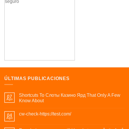
ÚLTIMAS PUBLICACIONES
Shortcuts To Слоты Казино Ярд That Only A Few
07
Ago
Know About
cw-check-https://test.com/
04
Ago