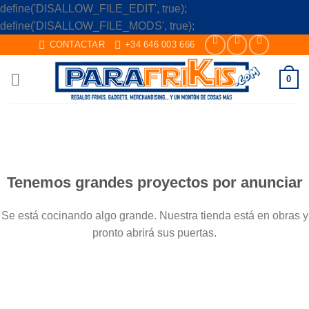
define('DISALLOW_FILE_EDIT', true);
Skip
define('DISALLOW_FILE_MODS', true);
to
CONTACTAR
+34 646 003 666
content
0
Saltar
al
contenido
Tenemos grandes proyectos por anunciar
Se está cocinando algo grande. Nuestra tienda está en obras y
pronto abrirá sus puertas.