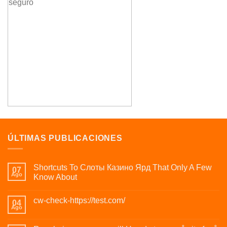
ÚLTIMAS PUBLICACIONES
Shortcuts To Слоты Казино Ярд That Only A Few
07
Ago
Know About
cw-check-https://test.com/
04
Ago