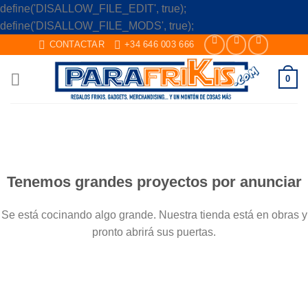
define('DISALLOW_FILE_EDIT', true);
Skip
define('DISALLOW_FILE_MODS', true);
to
CONTACTAR
+34 646 003 666
content
0
Saltar
al
contenido
Tenemos grandes proyectos por anunciar
Se está cocinando algo grande. Nuestra tienda está en obras y
pronto abrirá sus puertas.