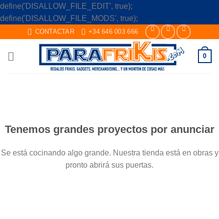
define('DISALLOW_FILE_EDIT', true);
Skip
define('DISALLOW_FILE_MODS', true);
to
CONTACTAR
+34 646 003 666
content
0
Saltar
al
contenido
Tenemos grandes proyectos por anunciar
Se está cocinando algo grande. Nuestra tienda está en obras y
pronto abrirá sus puertas.