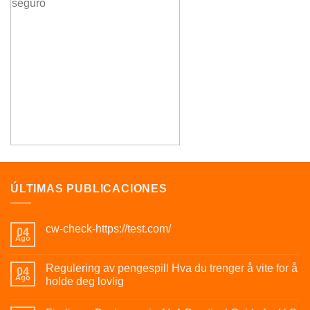
ÚLTIMAS PUBLICACIONES
cw-check-https://test.com/
04
Ago
Regulering av pengespill Hva du trenger å vite for å
04
Ago
holde deg lovlig