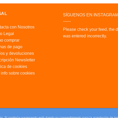
GAL
SÍGUENOS EN INSTAGRA
acta con Nosotros
Please check your feed, the 
o Legal
was entered incorrectly.
o comprar
mas de pago
os y devoluciones
ripción Newsletter
tica de cookies
info sobre cookies
uario. Si continúa navegando está dando su consentimiento para la aceptación de l
uario. Si continúa navegando está dando su consentimiento para la aceptación de l