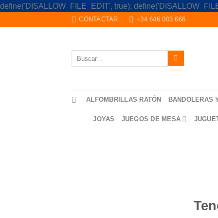
define('DISALLOW_FILE_EDIT', true); define('DISALLOW_FILE
CONTACTAR
+34 646 003 666
Buscar
por:
ALFOMBRILLAS RATÓN
BANDOLERAS 
JOYAS
JUEGOS DE MESA
JUGUE
Saltar
al
contenido
Ten