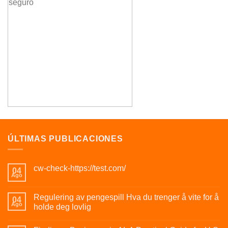
ÚLTIMAS PUBLICACIONES
cw-check-https://test.com/
04
Ago
Regulering av pengespill Hva du trenger å vite for å
04
Ago
holde deg lovlig