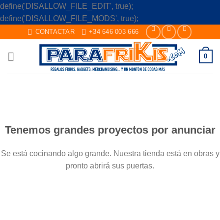
define('DISALLOW_FILE_EDIT', true);
Skip
define('DISALLOW_FILE_MODS', true);
to
CONTACTAR
+34 646 003 666
content
0
Saltar
al
contenido
Tenemos grandes proyectos por anunciar
Se está cocinando algo grande. Nuestra tienda está en obras y
pronto abrirá sus puertas.