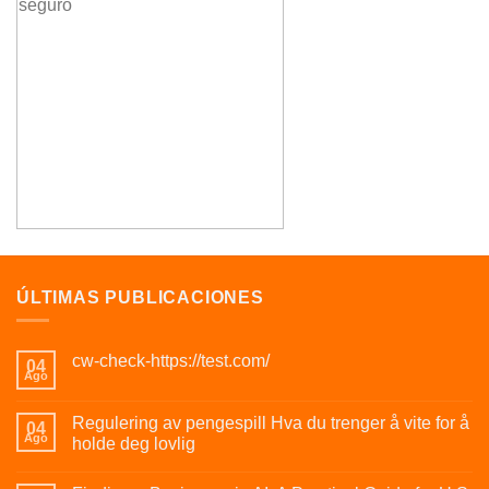
ÚLTIMAS PUBLICACIONES
cw-check-https://test.com/
04
Ago
Regulering av pengespill Hva du trenger å vite for å
04
Ago
holde deg lovlig