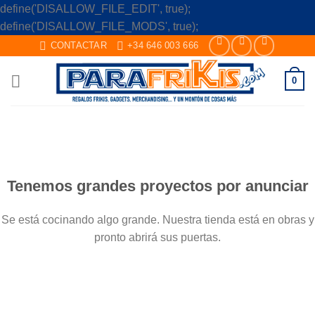
define('DISALLOW_FILE_EDIT', true);
Skip
define('DISALLOW_FILE_MODS', true);
to
CONTACTAR
+34 646 003 666
content
0
Saltar
al
contenido
Tenemos grandes proyectos por anunciar
Se está cocinando algo grande. Nuestra tienda está en obras y
pronto abrirá sus puertas.