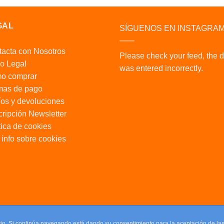
GAL
SÍGUENOS EN INSTAGRA
acta con Nosotros
Please check your feed, the 
o Legal
was entered incorrectly.
o comprar
mas de pago
os y devoluciones
ripción Newsletter
tica de cookies
info sobre cookies
uario. Si continúa navegando está dando su consentimiento para la aceptación de l
uario. Si continúa navegando está dando su consentimiento para la aceptación de l