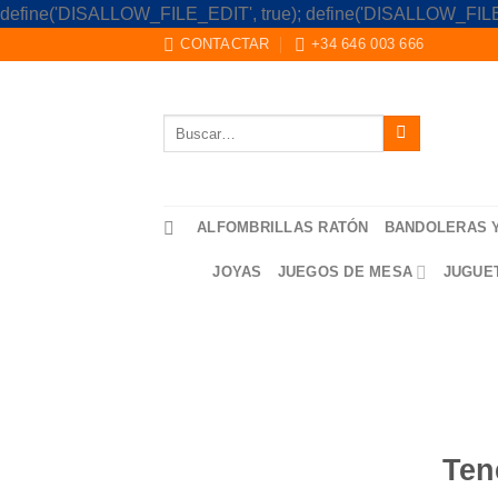
define('DISALLOW_FILE_EDIT', true); define('DISALLOW_FILE
CONTACTAR
+34 646 003 666
Buscar
por:
ALFOMBRILLAS RATÓN
BANDOLERAS 
JOYAS
JUEGOS DE MESA
JUGUE
Saltar
al
contenido
Ten