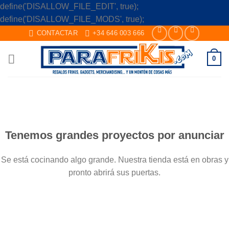
define('DISALLOW_FILE_EDIT', true);
Skip
define('DISALLOW_FILE_MODS', true);
to
CONTACTAR
+34 646 003 666
content
0
Saltar
al
contenido
Tenemos grandes proyectos por anunciar
Se está cocinando algo grande. Nuestra tienda está en obras y
pronto abrirá sus puertas.