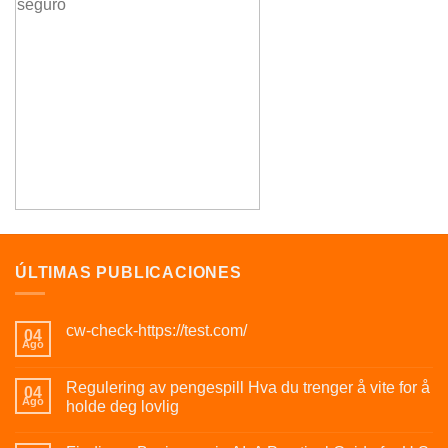
ÚLTIMAS PUBLICACIONES
cw-check-https://test.com/
04
Ago
Regulering av pengespill Hva du trenger å vite for å
04
Ago
holde deg lovlig