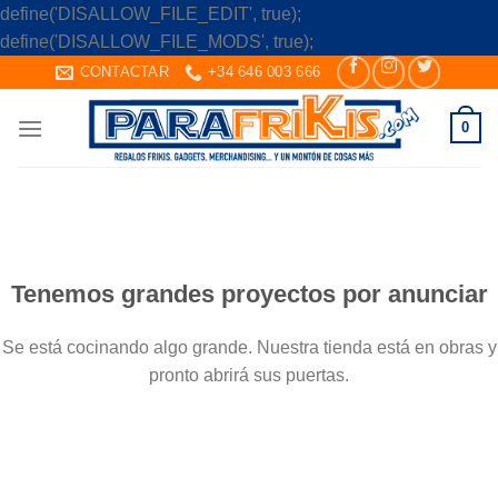
define('DISALLOW_FILE_EDIT', true);
Skip
define('DISALLOW_FILE_MODS', true);
to
CONTACTAR
+34 646 003 666
content
0
Saltar
al
contenido
Tenemos grandes proyectos por anunciar
Se está cocinando algo grande. Nuestra tienda está en obras y
pronto abrirá sus puertas.