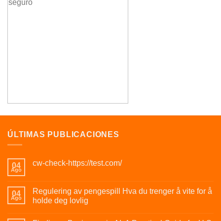
ÚLTIMAS PUBLICACIONES
cw-check-https://test.com/
04
Ago
Regulering av pengespill Hva du trenger å vite for å
04
Ago
holde deg lovlig